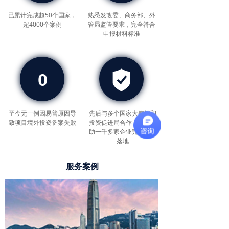
已累计完成超50个国家，
熟悉发改委、商务部、外
超4000个案例
管局监管要求，完全符合
申报材料标准
0
至今无一例因易普原因导
先后与多个国家大使馆和
致项目境外投资备案失败
投资促进局合作，累计帮
助一千多家企业完成项目
落地
服务案例