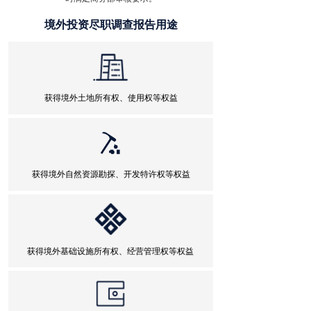
联系我们
外保内贷
境外投资尽职调查报告用途
内保外贷
出口卖方信贷
获得境外土地所有权、使用权等权益
跨境资金集中运营
商业贷款审批与登记
境外上市
获得境外自然资源勘探、开发特许权等权益
上市公司回购B股股份购汇额度行政审批
股权激励
获得境外基础设施所有权、经营管理权等权益