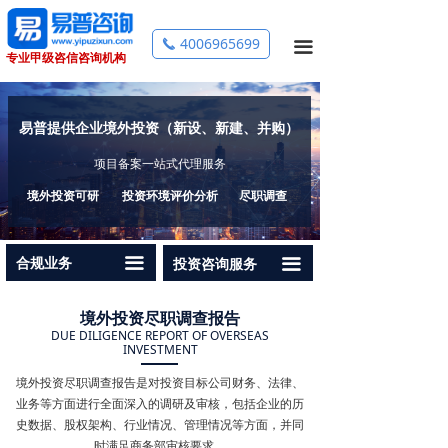
首页
跨境投资备案
海外设厂服务
4006965699
끅
끀
专业甲级咨信咨询机构
关于我们
37号文个人境外投资外汇登记
海外调研
投资咨询
外商投资项目备案与核准
跨境并购
易普提供企业境外投资（新设、新建、并购）
跨境投资备案
企业发行债券核准
跨境投资可行性研究报告
项目备案一站式代理服务
境外投资可研
投资环境评价分析
尽职调查
商业计划书
经营者集中反垄断
境外投资环境分析报告
资金申请报告
对外承包工程备案
境外投资尽职调查报告
끀
合规业务
끀
投资咨询服务
项目策划
援外项目企业资格认定
境外项目风险评估
境外投资尽职调查报告
市场调研
DUE DILIGENCE REPORT OF OVERSEAS
对外劳务合作
INVESTMENT
全过程工程咨询
跨境双向人民币资金池
境外投资尽职调查报告是对投资目标公司财务、法律、
业务等方面进行全面深入的调研及审核，包括企业的历
成功案例
史数据、股权架构、行业情况、管理情况等方面，并同
外债备案登记
时满足商务部审核要求。